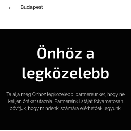
Budapest
Önhöz a
legközelebb
Találja meg Önhöz legközelebbi partnereünket, hogy ne
kelljen órákat utaznia. Partnereink listáját folyamatosan
bővítjük, hogy mindenki számára elérhetőek legyünk.