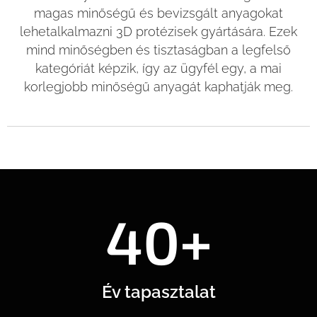
magas minőségű és bevizsgált anyagokat
lehetalkalmazni 3D protézisek gyártására. Ezek
mind minőségben és tisztaságban a legfelső
kategóriát képzik, így az ügyfél egy, a mai
korlegjobb minőségű anyagát kaphatják meg.
40+
Év tapasztalat